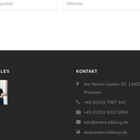
LLES
KONTAKT
Am Neuen Garten 28, 1446
Potsdam
+49 (0)162 7867 441
+49 (0)331 6012 9954
info@event-bildung.de
www.event-bildung.de