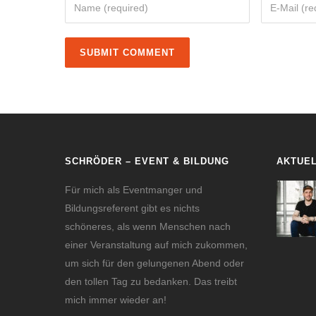
SCHRÖDER – EVENT & BILDUNG
AKTUE
Für mich als Eventmanger und
Bildungsreferent gibt es nichts
schöneres, als wenn Menschen nach
einer Veranstaltung auf mich zukommen,
um sich für den gelungenen Abend oder
den tollen Tag zu bedanken. Das treibt
mich immer wieder an!